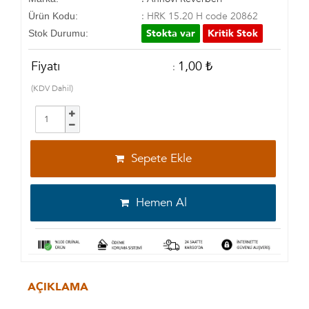
: HRK 15.20 H code 20862
Ürün Kodu:
Stokta var
Kritik Stok
Stok Durumu:
Fiyatı
1,00 ₺
:
(KDV Dahil)
Sepete Ekle
Hemen Al
AÇIKLAMA