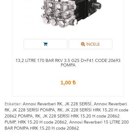
İNCELE
13,2 LITRE 170 BAR RKV 3.5 G25 D+F41 CODE 20693
POMPA
1,00 ₺
Etiketler:
Annovi Reverberi RK
,
JK 228 SERİSİ
,
Annovi Reverberi
RK
,
JK 228 SERİSİ POMPA
,
RK
,
JK 228 SERİSİ HRK 15.20 H code
20862 POMPA
,
RK
,
JK 228 SERİSİ HRK 15.20 H code 20862
PUMP
,
HRK 15.20 H code 20862
,
Annovi Reverberi 15 LİTRE 200
BAR POMPA HRK 15.20 H code 20862